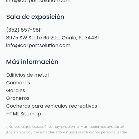
info@carportsolution.com
Sala de exposición
(352) 857-9811
8975 SW State Rd 200, Ocala, FL 34481
info@carportsolution.com
Más información
Edificios de metal
Cocheras
Garajes
Graneros
Cocheras para vehículos recreativos
HTML Sitemap
¿No ves lo que buscas?
No hay problema
¡Aún podemos ayudarte!
¡Llámanos hoy para hablar sobre nuestras soluciones personalizadas!