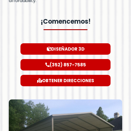
affordability.
¡Comencemos!
DISEÑADOR 3D
(352) 857-7585
OBTENER DIRECCIONES